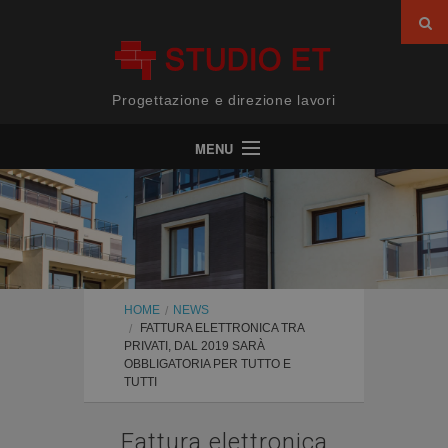
Progettazione e direzione lavori
MENU
Home
Chi siamo
Servizi
Progetti
HOME
NEWS
FATTURA ELETTRONICA TRA
News
PRIVATI, DAL 2019 SARÀ
OBBLIGATORIA PER TUTTO E
Contatti
TUTTI
Fattura elettronica