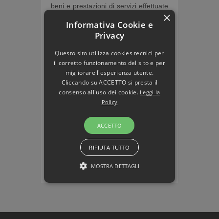
beni e prestazioni di servizi effettuate
×
tra soggetti residenti, stabiliti o
Informativa Cookie e
identificati in Italia, nonché l’obbligo di
Privacy
trasmissione telematica dei dati
relativi alle operazioni di cessione di
Questo sito utilizza cookies tecnici per
beni e di prestazione di servizi
il corretto funzionamento del sito e per
effettuate e ricevute verso e da
migliorare l'esperienza utente.
soggetti non stabiliti nel territorio dello
Cliccando su ACCETTO si presta il
Stato.
consenso all'uso dei cookie.
Leggi la
Policy
L’Agenzia delle entrate ha messo a
punto una serie di strumenti per
ACCETTO
aiutare i contribuenti nella transizione
al nuovo sistema.
RIFIUTA TUTTO
MOSTRA DETTAGLI
STRETTAMENTE NECESSARI E
STATISTICHE