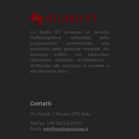
Strettamente necessari e Statistiche
I cookie strettamente necessari
consentono funzionalità del sito Web
principale come l'accesso degli utenti e
Lo Studio ET propone un servizio
la gestione dell'account. Il sito Web non
multidisciplinare nell’ambito della
può essere utilizzato correttamente
senza i cookie strettamente necessari.
progettazione provvedendo alla
possibilità della gestione integrale del
Nome
Provider / Dominio
Scadenza
processo edilizio, con particolare
riferimento all’ambito architettonico -
CookieScriptConsent
6 mesi 5
CookieScript
strutturale, alla sicurezza in cantiere e
giorni
www.studiotecnicoet.it
alla direzione lavori.
Contatti
Via Cairoli, 7 Noceto (PR) Italy
Tel/Fax: +39 0521.629297
Email:
info@studiotecnicoet.it