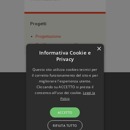
Progetti
Progettazione
Certificazione e riqualificazione
×
energetica
Informativa Cookie e
Privacy
Questo sito utilizza cookies tecnici per
il corretto funzionamento del sito e per
migliorare l'esperienza utente.
Cliccando su ACCETTO si presta il
consenso all'uso dei cookie.
Leggi la
Policy
Lo Studio ET propone un servizio
multidisciplinare nell’ambito della
ACCETTO
progettazione provvedendo alla
possibilità della gestione integrale del
RIFIUTA TUTTO
processo edilizio, con particolare