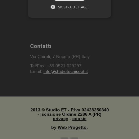
riferimento all’ambito architettonico -
MOSTRA DETTAGLI
strutturale, alla sicurezza in cantiere e
alla direzione lavori.
STRETTAMENTE NECESSARI E
STATISTICHE
Contatti
Strettamente necessari e Statistiche
Via Cairoli, 7 Noceto (PR) Italy
I cookie strettamente necessari
consentono funzionalità del sito Web
Tel/Fax: +39 0521.629297
principale come l'accesso degli utenti e
Email:
info@studiotecnicoet.it
la gestione dell'account. Il sito Web non
può essere utilizzato correttamente
senza i cookie strettamente necessari.
Nome
Provider / Dominio
Scadenza
CookieScriptConsent
6 mesi 5
CookieScript
giorni
www.studiotecnicoet.it
2013 © Studio ET - P.Iva 02428250340
- Iscrizione Ordine 2286 A (PR)
privacy
-
cookie
by
Web Progetto
.