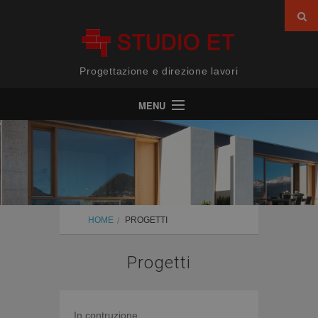
Progettazione e direzione lavori
MENU
Home
Chi siamo
Servizi
Progetti
HOME
PROGETTI
News
Progetti
Contatti
In contruzione...